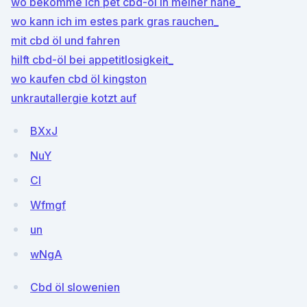
wo bekomme ich pet cbd-öl in meiner nähe_
wo kann ich im estes park gras rauchen_
mit cbd öl und fahren
hilft cbd-öl bei appetitlosigkeit_
wo kaufen cbd öl kingston
unkrautallergie kotzt auf
BXxJ
NuY
CI
Wfmgf
un
wNgA
Cbd öl slowenien