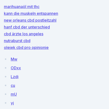
marihuanaöl mit thc
kann die muskeln entspannen
new orleans cbd postleitzahl
hanf cbd der unterschied
cbd ärzte los angeles
nutraburst cbd
olejek cbd pro opinionie
Mw
ODxx
Lzdi
cu
mU
yj