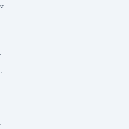
st
,
.
-