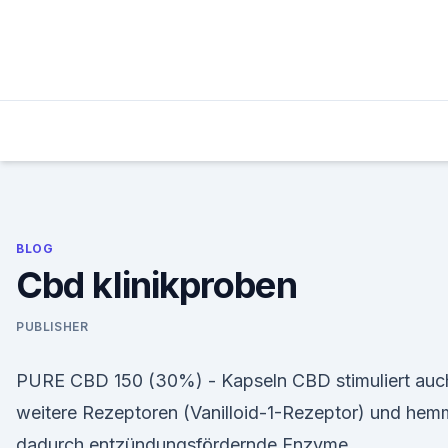
Skip
to
content
BLOG
Cbd klinikproben
PUBLISHER
PURE CBD 150 (30%) - Kapseln CBD stimuliert auc
weitere Rezeptoren (Vanilloid-1-Rezeptor) und hem
dadurch entzündungsfördernde Enzyme.