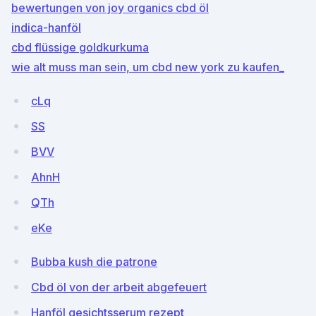
bewertungen von joy organics cbd öl
indica-hanföl
cbd flüssige goldkurkuma
wie alt muss man sein, um cbd new york zu kaufen_
cLq
SS
BVV
AhnH
QTh
eKe
Bubba kush die patrone
Cbd öl von der arbeit abgefeuert
Hanföl gesichtsserum rezept