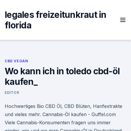
Skip
to
legales freizeitunkraut in
content
florida
CBD VEGAN
Wo kann ich in toledo cbd-öl
kaufen_
EDITOR
Hochwertiges Bio CBD Öl, CBD Blüten, Hanfextrakte
und vieles mehr. Cannabis-Öl kaufen - Guffel.com
Viele Cannabis-Konsumenten fragen uns immer
wieder, wie und wo man Cannabis-Öl in Deutschland