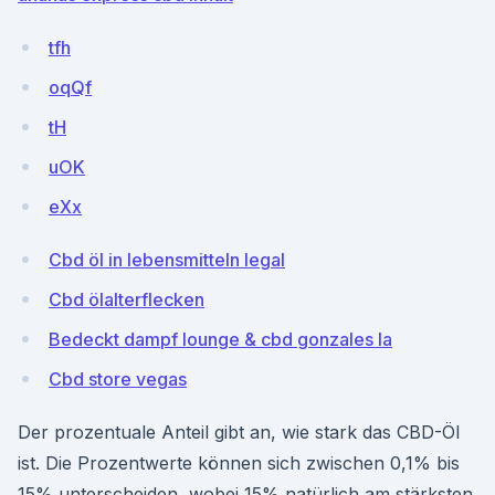
tfh
oqQf
tH
uOK
eXx
Cbd öl in lebensmitteln legal
Cbd ölalterflecken
Bedeckt dampf lounge & cbd gonzales la
Cbd store vegas
Der prozentuale Anteil gibt an, wie stark das CBD-Öl
ist. Die Prozentwerte können sich zwischen 0,1% bis
15% unterscheiden, wobei 15% natürlich am stärksten