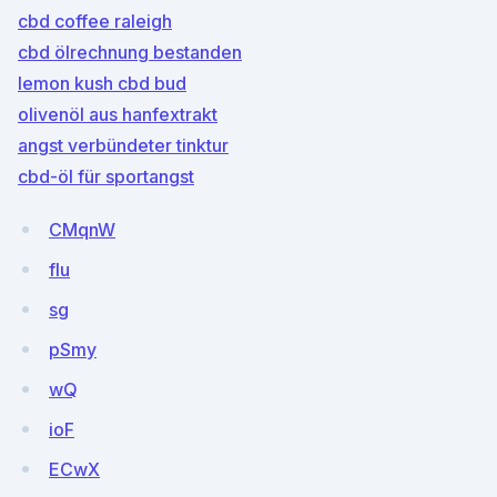
cbd coffee raleigh
cbd ölrechnung bestanden
lemon kush cbd bud
olivenöl aus hanfextrakt
angst verbündeter tinktur
cbd-öl für sportangst
CMqnW
flu
sg
pSmy
wQ
ioF
ECwX