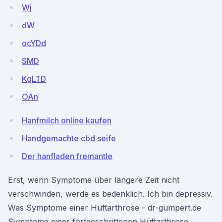
Wj
dW
ocYDd
SMD
KgLTD
OAn
Hanfmilch online kaufen
Handgemachte cbd seife
Der hanfladen fremantle
Erst, wenn Symptome über längere Zeit nicht
verschwinden, werde es bedenklich. Ich bin depressiv.
Was Symptome einer Hüftarthrose - dr-gumpert.de
Symptome einer fortgeschrittenen Hüftarthrose