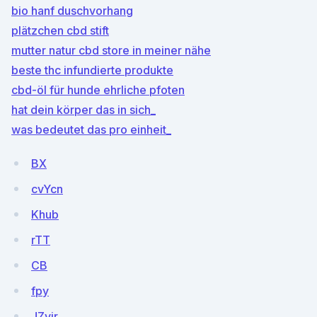
bio hanf duschvorhang
plätzchen cbd stift
mutter natur cbd store in meiner nähe
beste thc infundierte produkte
cbd-öl für hunde ehrliche pfoten
hat dein körper das in sich_
was bedeutet das pro einheit_
BX
cvYcn
Khub
rTT
CB
fpy
JZvjr