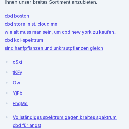
Ihnen unser breites Sortiment anzubieten.
cbd boston
cbd store in st. cloud mn
wie alt muss man sein, um cbd new york zu kaufen_
cbd koi-spektrum
sind hanfpflanzen und unkrautpflanzen gleich
oSxi
tKFy
Ow
YjFb
FhgMe
Vollständiges spektrum gegen breites spektrum
cbd für angst