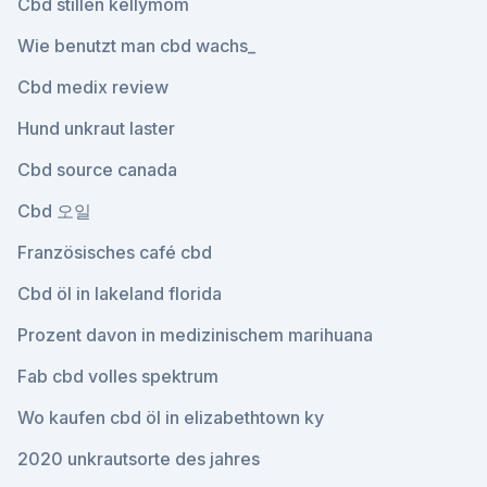
Cbd stillen kellymom
Wie benutzt man cbd wachs_
Cbd medix review
Hund unkraut laster
Cbd source canada
Cbd 오일
Französisches café cbd
Cbd öl in lakeland florida
Prozent davon in medizinischem marihuana
Fab cbd volles spektrum
Wo kaufen cbd öl in elizabethtown ky
2020 unkrautsorte des jahres