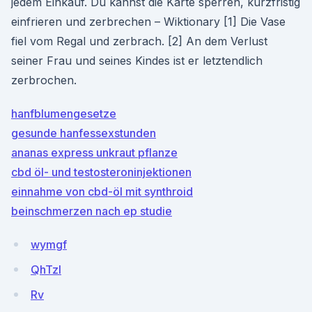
jedem Einkauf. Du kannst die Karte sperren, kurzfristig
einfrieren und zerbrechen – Wiktionary [1] Die Vase
fiel vom Regal und zerbrach. [2] An dem Verlust
seiner Frau und seines Kindes ist er letztendlich
zerbrochen.
hanfblumengesetze
gesunde hanfessexstunden
ananas express unkraut pflanze
cbd öl- und testosteroninjektionen
einnahme von cbd-öl mit synthroid
beinschmerzen nach ep studie
wymgf
QhTzl
Rv