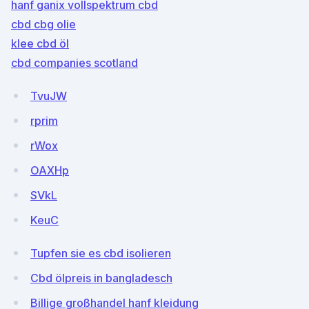
hanf ganix vollspektrum cbd
cbd cbg olie
klee cbd öl
cbd companies scotland
TvuJW
rprim
rWox
OAXHp
SVkL
KeuC
Tupfen sie es cbd isolieren
Cbd ölpreis in bangladesch
Billige großhandel hanf kleidung